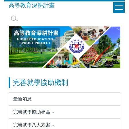
跳
高等教育深耕計畫
到
主
要
內
容
區
完善就學協助機制
最新消息
完善就學協助專區
完善就學八大方案